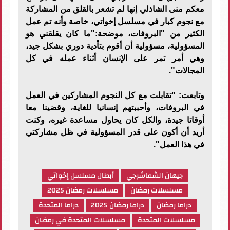
معكم منى الشاذلي إنها لم تشعر بالقلق من المشاركة
مع نجوم كبار في مسلسل إخواتي، خاصة وأنه تم عمل
الكثير من "البروفات، موضحة:"ما كان يقلقني هو
المسؤولية، مسؤولية أن أقوم بتأدية دوري بشكل جيد،
وهي أمر تمر على الإنسان أثناء عمله في كل
المجالات".
وتابعت: "تقابلت مع كل النجوم المشاركين في العمل
في البروفات، وأحببتهم إنسانيا للغاية، وقضينا معا
أوقاتا جيدة، والكل كان يحاول مساعدة غيره، وكنت
أريد أن أكون على قدر المسؤولية في ظل مشاركتي
في هذا العمل".
جيهان الشماشرجي
أبطال مسلسل إخواتي
مسلسلات رمضان
مسلسلات رمضان 2025
دراما رمضان
دراما رمضان 2025
دراما المتحدة
مسلسلات المتحدة
مسلسلات المتحدة في رمضان