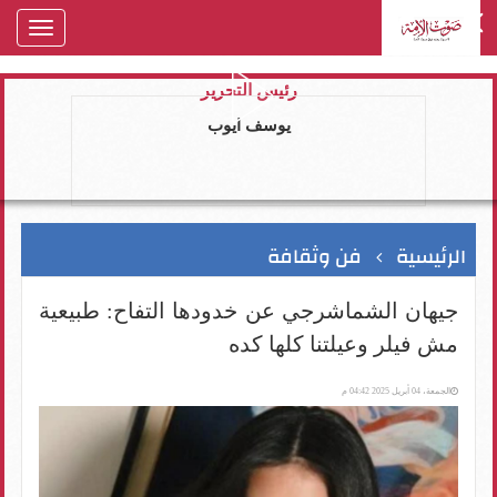
oggle
gation
رئيس التحرير
يوسف ايوب
الرئيسية
فن وثقافة
جيهان الشماشرجي عن خدودها التفاح: طبيعية
مش فيلر وعيلتنا كلها كده
الجمعة، 04 أبريل 2025 04:42 م