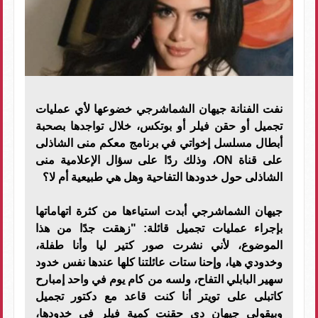
نفت الفنانة جيهان الشماشرجي خضوعها لأي عمليات
تجميل أو حقن فيلر أو بوتكس، خلال تواجدها بصحبة
أبطال مسلسل إخواتي في برنامج معكم منى الشاذلى
على قناة ON، وذلك ردًا على سؤال الإعلامية منى
الشاذلى حول خدودها التفاحية وهل هي طبيعية أم لا؟
جيهان الشماشرجي أبدت استياءها من كثرة اتهاماتها
بإجراء عمليات تجميل قائلة: "زهقت جدًا من هذا
الموضوع، لأني نشرت صور كتير ليا وأنا طفلة،
وخدودي هيا، وإحنا ستات عائلتنا كلها عندها نفس خدود
سهير البابلي التفاح، ولسه من كام يوم في واحد إمبارح
كاتبلى على تويتر أنا كنت قاعد مع دكتور تجميل
وبيقولي جيهان دي حقنت كمية فيلر في خدودها،