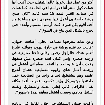
أكثر من عمل قبل دخولها عالم التمثيل، حيث أكدت أنها
عملت كول سنتر أثناء دراستها في الجامعة، كما عملت
في صناعة الحُلي لمدة 15 سنة قائلة "كان عندي
ورشة خاصة بي أعمل فيها بمفردي دون مساعدة من
أحد، أقوم بكل شيء، كنت أرسم التصميم وأنفذه حتى
يخرج بالشكل الذي يباع في السوق".
وعن بداية معرفتها بصناعة الحلي، أضافت جيهان:
"قابلت حد عنده ورشة في حارة اليهود، وقولتله عايزة
أتعلم عندك فالراجل رفض وقالي (احنا صنايعية في
ورشة صغيرة وانتي كمان لسه صغيرة مش هينفع)،
وقعدت أذن عليه لحد ما اتفقت معاه اني أشتغل في
ورشته أعمل شاي وقهوة للصنايعية عشان أتفرج
عليهم وهم بيشتغلوا، لحد ما واحد من الصنايعية عمل
حادثة بالموتوسيكل وإيده اتكسرت فقولت أقعد مكانه
بقى، فالراجل قالي (هاتي عدتك واشتغلي)، وبقيت
أشتغل معاهم، وقعدت أشتغل معاهم لمدة 9 شهور".
وأكدت جيهان الشماشرجي خلال لقائها فى برنامج