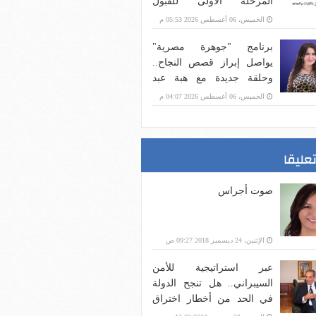
المرحلة الأولى للقبول
بالجامعات
الخميس، 06 أغسطس 2026 05:53 م
برنامج "جوهرة مصرية"
يواصل إبراز قصص النجاح..
وحلقة جديدة مع هبة عبد
الفتاح غدًا على CBC
الخميس، 06 أغسطس 2026 04:07 م
تعليقا
صوت أجراس
الإثنين، 24 ديسمبر 2018 09:27 ص
عبر استراتيجية للأمن
السيبراني.. هل تنجح الدولة
في الحد من أخطار اختراق
بنية الاتصالات؟