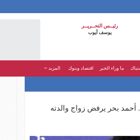
رئيــس التحــريــر
يوسف أيوب
تباك
ما وراء الخبر
اقتصاد وبنوك
المزيد
سلسل بيبو الحلقة 14.. أحمد بحر يرفض زواج والدته