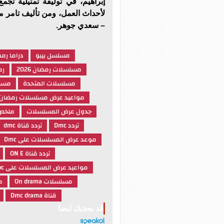
إبراهيم، في توليفة تمثيلية تجمع
لأحداث العمل، ومن تأليف تامر 
– سعدي جوهر.
مسلسل بيبو
دراما رم
مسلسلات رمضان 2026
رمض
مسلسلات المتحدة
مسلس
مواعيد عرض مسلسلات رمضان
جدول عرض المسلسلات
ملخص
تردد Dmc
تردد قناة dmc
موعد عرض المسلسلات على Dmc
تردد قناة ON E
مواعيد عرض المسلسلات على Cbc
مسلسلات On drama
م
قناة Dmc drama
قد يعجبك ايضا