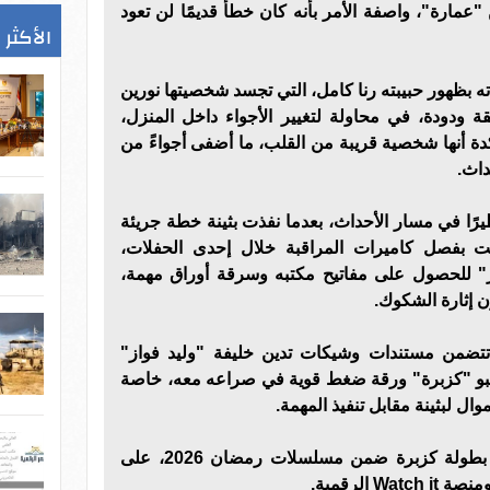
"عمارة"، واصفة الأمر بأنه كان خطأ قديمًا لن تعود
الأكثر 
ه بظهور حبيبته رنا كامل، التي تجسد شخصيتها نورين
ة ودودة، في محاولة لتغيير الأجواء داخل المنزل،
ؤكدة أنها شخصية قريبة من القلب، ما أضفى أجواءً من
داث.
رًا في مسار الأحداث، بعدما نفذت بثينة خطة جريئة
ت بفصل كاميرات المراقبة خلال إحدى الحفلات،
ز" للحصول على مفاتيح مكتبه وسرقة أوراق مهمة،
 إثارة الشكوك.
ق تتضمن مستندات وشيكات تدين خليفة "وليد فواز"
بيبو "كزبرة" ورقة ضغط قوية في صراعه معه، خاصة
ال لبثينة مقابل تنفيذ المهمة.
يعرض مسلسل بيبو الحلقة 14، بطولة كزبرة ضمن مسلسلات رمضان 2026، على