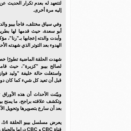
لتتعهد له بعدم تكرار الحديث عن 
إليه مرة أخرى.
وفي سياق مختلف، فاجأ بيبو والدت
أبو سعدة، حيث قدمها لها بطريق
وأبدت والدته إعجابها بـ"رنا"، م
الهدوء بعد التوتر الذي شهدته الأح
شهدت الحلقة الماضية تطورًا خطي
لصالح بيبو "كزبرة"، حيث قام
واستغلت حالة خليفة "وليد فوا
قبل أن تعيد كل شيء كما كان دون
وبيّنت الأحداث أن هذه الأورا
وتكشف علاقته براجح، ما يمنح 
بعد أن سارع بتصويرها وتحويل الأمو
قناة CBC و CBC دراما والحياة ومنصة Watch it الرقمية.