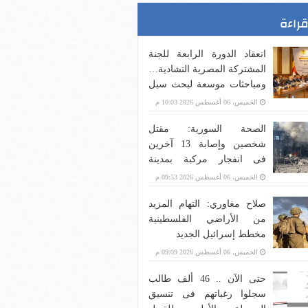
قراءة
انعقاد الدورة الرابعة للجنة
المشتركة المصرية التشادية…
ومباحثات موسعة لبحث سبل
تعزيز العلاقات الثنائية في
الخميس، 06 أغسطس 2026 10:03 م
شتى المجالات
الصحة السورية: مقتل
شخصين وإصابة 13 آخرين
فى انفجار مركبة بمدينة
جرمانا قرب دمشق.. فيديو
الخميس، 06 أغسطس 2026 09:53 م
صلاح مغاوري: التهام المزيد
من الأراضي الفلسطينية
مخطط إسرائيل الجديد
الخميس، 06 أغسطس 2026 09:09 م
حتى الآن .. 46 ألف طالب
سجلوا رغباتهم فى تنسيق