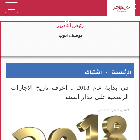
oggle
gation
رئيس التحرير
يوسف ايوب
الرئيسية
اشتباك
فى بداية عام 2018 .. اعرف تاريخ الاجازات
الرسمية على مدار السنة
الإثنين، 01 يناير 2018 05:00 م