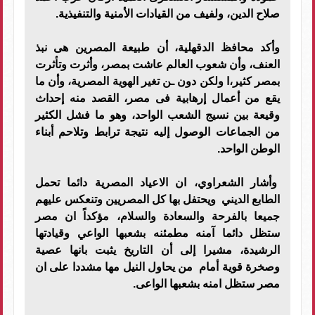
صلاح الدين، ولفيف من القيادات الأمنية والتنفيذية.
وأكد محافظ الدقهلية، أن طبيعة المصرين هى نبذ
العنف، وأن شعوب العالم عاشت بمصر، وأثرت وتأثرت
بمصر كثير،ا ولكن دون ـن تغير الهوية المصرية، وأن ما
يقع من أعمال إرهابية فى مصر، القصد منه إحداث
وقيعة بين نسيج الشعب الواحد، وهو ما فشل الكثير
من الجماعات الوصول إليه نتيجة ترابط وتلاحم أبناء
الوطن الواحد.
وأشار الشعراوي، ان الاعياد المصرية دائما تحمل
الطابع الديني ويحتفل بها كل المصريين وتنعكس عليهم
جميعا بالفرحة والسعادة والسلام، مؤكداً ان مصر
ستظل دائما آمنه مطمئنه بشعبها الواعي وقيادتها
الرشيدة، مشيرا إلى أن التاريخ يثبت بانها عصية
وصخرة قوية أمام من يحاول النيل مها مشددا على ان
مصر ستظل امنه بشعبها الواعى.