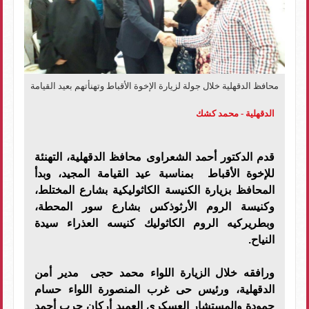
محافظ الدقهلية خلال جولة لزيارة الإخوة الأقباط وتهنأتهم بعيد القيامة
الدقهلية - محمد كشك
قدم الدكتور أحمد الشعراوى محافظ الدقهلية، التهنئة
للإخوة الأقباط بمناسبة عيد القيامة المجيد، وبدأ
المحافظ بزيارة الكنيسة الكاثوليكية بشارع المختلط،
وكنيسة الروم الأرثوذكس بشارع سور المحطة،
وبطريركيه الروم الكاثوليك كنيسه العذراء سيدة
النياح.
ورافقه خلال الزيارة اللواء محمد حجى مدير أمن
الدقهلية، ورئيس حى غرب المنصورة اللواء حسام
حمودة والمستشار العسكرى العميد أركان حرب أحمد