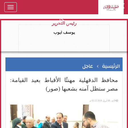
oggle
gation
رئيس التحرير
يوسف ايوب
الرئيسية
عاجل
محافظ الدقهلية مهنئًا الأقباط بعيد القيامة:
مصر ستظل آمنه بشعبها (صور)
الأحد، 08 أبريل 2018 02:22 م