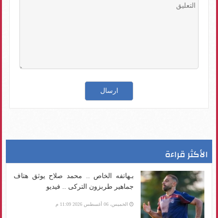
الأكثر قراءة
بـهاتفه الخاص .. محمد صلاح يوثق هتاف
جماهير طربزون التركى .. فيديو
الخميس، 06 أغسطس 2026 11:09 م