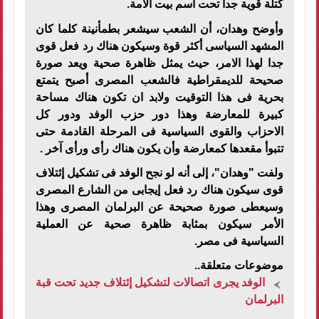
كتلة قوية جدا تحت اسم بيت الأمة.
وأوضح وهدان، أن الشعب سيشعر بطمأنينة كلما كان
المشهد السياسى أكثر قوة وسيكون هناك رد فعل قوى
جدا لهذا الامر، حيث يمثل ظاهرة صحية ويعد صورة
صحيحة للديمقراطية فالشعب المصرى أصبح يتمتع
بحرية فى هذا التوقيت ولابد ان تكون هناك مساحة
كبيرة للمعارضة وهذا دور حزب الوفد ودور كل
الاحزاب والقوى السياسية فى المرحلة القادمة حتى
تتبوأ مقعدها كمعارضة وأن يكون هناك رأى ورأى آخر .
ولفت "وهدان"، إلى أنه لو نجح الوفد فى تشكيل إئتلاف
قوى سيكون هناك رد فعل إيجابى من الشارع المصرى
وسيعطى صورة صحيحة عن البرلمان المصرى وهذا
الأمر سيكون بمثابة ظاهرة صحية عن العملية
السياسية فى مصر.
موضوعات متعلقة..
الوفد يجرى اتصالات لتشكيل إئتلاف جديد تحت قبة
البرلمان