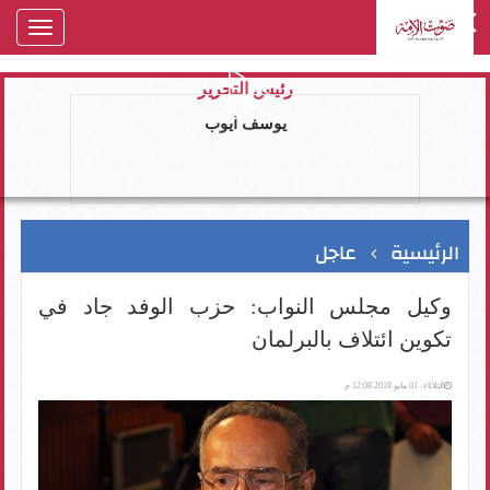
oggle
gation
رئيس التحرير
يوسف ايوب
الرئيسية
عاجل
وكيل مجلس النواب: حزب الوفد جاد في
تكوين ائتلاف بالبرلمان
الثلاثاء، 01 مايو 2018 12:08 م