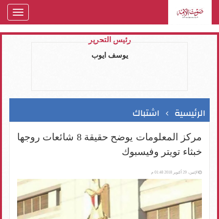
oggle
gation
رئيس التحرير
يوسف ايوب
الرئيسية
اشتباك
مركز المعلومات يوضح حقيقة 8 شائعات روجها
خبثاء تويتر وفيسبوك
الإثنين، 29 أكتوبر 2018 01:48 م