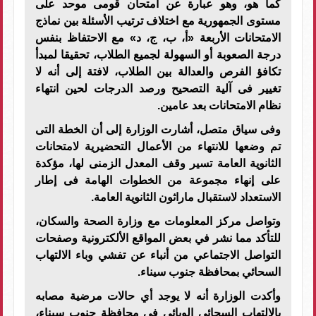
كما هو، وهو عبارة عن امتحان قومى موحد على
مستوى الجمهورية مع اختلاف ترتيب الأسئلة بين نماذج
الامتحانات الأربعة «أ، ب، ج، د» مع الاحتفاظ بنفس
درجة الصعوبة أو السهولة لجميع الطلاب، تحقيقا لمبدأ
تكافؤ الفرص والعدالة بين الطلاب، لافتة إلى أنه لا
تغيير فى آلية التصحيح ورصد الدرجات لحين انتهاء
نظام الامتحانات بعد عامين
.
وفى سياق متصل، أشارت الوزارة إلى أن الخطة التى
تم وضعها للانتهاء من الأعمال التحضيرية لامتحانات
الثانوية العامة تسير وقف المعدل الزمنى لها، مؤكدة
على إنهاء مجموعة من الخطوات الهامة فى إطار
الاستعداد لاستقبال ماراثون الثانوية العامة.
وتواصل مركز المعلومات مع وزارة الصحة والسكان،
للتأكد مما نشر في بعض المواقع الألكترونية وصفحات
التواصل الاجتماعي من أنباء عن تفشي وباء الالتهاب
السحائي بمحافظة جنوب سيناء.
وأكدت الوزارة أنه لا يوجد أي حالات مرضية مصابه
بالالتهاب السحائي الوبائي في محافظة جنوب سيناء،