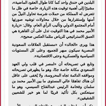
البلدين في خندق واحد كما كانا طوال العقود الماضية»،
مشيرًا إلى أهمية توقيت هذه الزيارة، خاصة في ظل ما
تتعرض له المملكة من حملات شرسة تحاول النيلّ من
أمنها وإستقرارها من خلال محاولات توشيه صورتها
أمام المجتمع الدولي وتأليب الرأي العام، وقال: «زيارة
الأمير محمد في هذا التوقيت تدل على أن القاهرة هي
العمق الاستراتيجي للرياض مثلما العكس صحيح».
هذا ويرى «الخالد» أن «مستقبل العلاقات السعودية
المصرية سيكون مبهر للجميع، وعلى كل المستويات
السياسية والعسكرية وحتى الاقتصادية».
وتابع في تصريحاته أن «لمصر في قلب ولي العهد
السعودي مكانة خاصة جدًا، وهو ما يظهرفي تصريحاته
ومواقفه الدائمة تجاه المحروسة، ولا يُخفى على عاقل
أن هناك تفاهمًا عالي المستوى ما بين الأمير محمد بن
سلمان وفخامة الرئيس عبدالفتاح السيسي، وهو ما
سينعكس بكل تأكيد قريبًا لما هو خير للشعبين
الشقيقين».