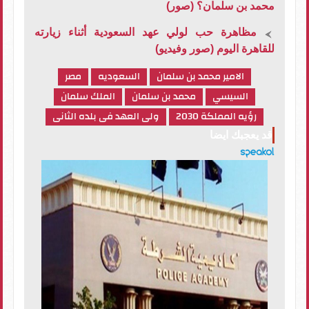
محمد بن سلمان؟ (صور)
مظاهرة حب لولي عهد السعودية أثناء زيارته
للقاهرة اليوم (صور وفيديو)
الامير محمد بن سلمان
السعوديه
مصر
السيسي
محمد بن سلمان
الملك سلمان
رؤيه المملكة 2030
ولى العهد فى بلده الثانى
قد يعجبك ايضا