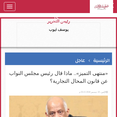
oggle
gation
رئيس التحرير
يوسف ايوب
الرئيسية
عاجل
«منتهى التميز».. ماذا قال رئيس مجلس النواب
عن قانون المحال التجارية؟
الإثنين، 10 ديسمبر 2018 03:15 م