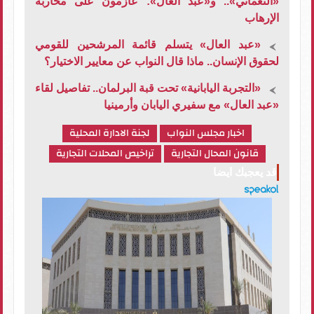
«النعماني».. و«عبد العال»: عازمون على محاربة
الإرهاب
«عبد العال» يتسلم قائمة المرشحين للقومي
لحقوق الإنسان.. ماذا قال النواب عن معايير الاختيار؟
«التجربة اليابانية» تحت قبة البرلمان.. تفاصيل لقاء
«عبد العال» مع سفيري اليابان وأرمينيا
اخبار مجلس النواب
لجنة الادارة المحلية
قانون المحال التجارية
تراخيص المحلات التجارية
قد يعجبك ايضا