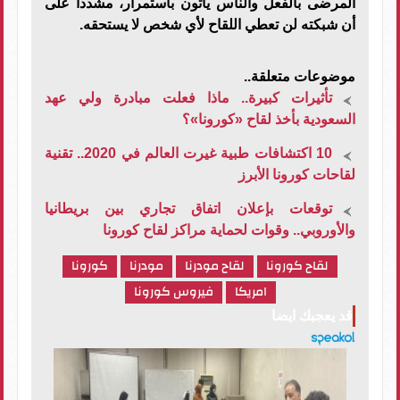
المرضى بالفعل والناس يأتون باستمرار، مشددا على
أن شبكته لن تعطي اللقاح لأي شخص لا يستحقه.
موضوعات متعلقة..
تأثيرات كبيرة.. ماذا فعلت مبادرة ولي عهد
السعودية بأخذ لقاح «كورونا»؟
10 اكتشافات طبية غيرت العالم في 2020.. تقنية
لقاحات كورونا الأبرز
توقعات بإعلان اتفاق تجاري بين بريطانيا
والأوروبي.. وقوات لحماية مراكز لقاح كورونا
لقاح كورونا
لقاح مودرنا
مودرنا
كورونا
امريكا
فيروس كورونا
قد يعجبك ايضا