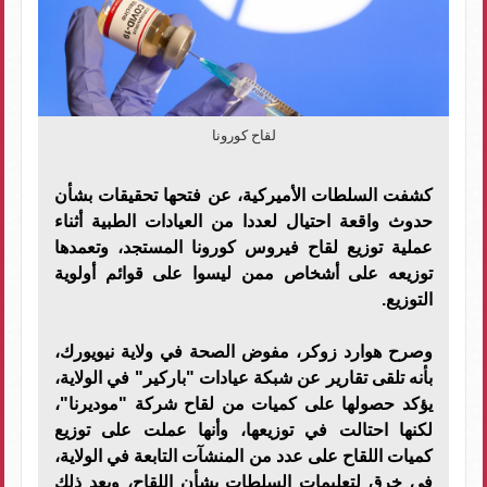
لقاح كورونا
كشفت السلطات الأميركية، عن فتحها تحقيقات بشأن
حدوث واقعة احتيال لعددا من العيادات الطبية أثناء
عملية توزيع لقاح فيروس كورونا المستجد، وتعمدها
توزيعه على أشخاص ممن ليسوا على قوائم أولوية
التوزيع.
وصرح هوارد زوكر، مفوض الصحة في ولاية نيويورك،
بأنه تلقى تقارير عن شبكة عيادات "باركير" في الولاية،
يؤكد حصولها على كميات من لقاح شركة "موديرنا"،
لكنها احتالت في توزيعها، وأنها عملت على توزيع
كميات اللقاح على عدد من المنشآت التابعة في الولاية،
في خرق لتعليمات السلطات بشأن اللقاح، وبعد ذلك