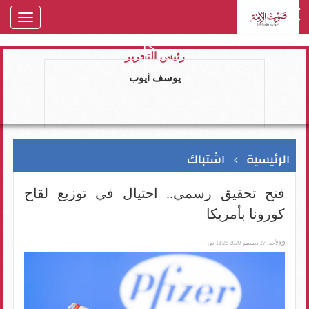
oggle
gation
رئيس التحرير
يوسف ايوب
الرئيسية
اشتباك
فتح تحقيق رسمي.. احتيال في توزيع لقاح
كورونا بأمريكا
الأحد، 27 ديسمبر 2020 11:28 ص