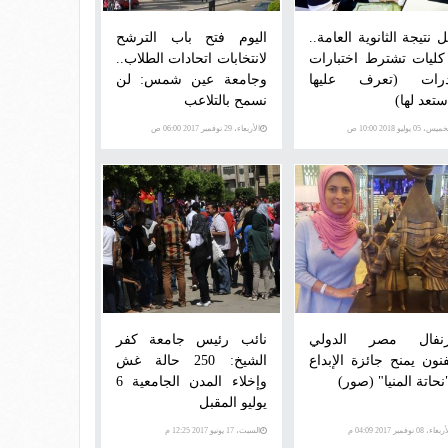
 نتيجة الثانوية العامة..
اليوم فتح باب الترشح
 كليات تشترط اختبارات
لانتخابات اتحادات الطلاب..
رات (تعرف عليها
وجامعة عين شمس: لن
ستعد لها)
نسمح بالتلاعب
س، 05 يوليو 2018 10:00 ص
الأربعاء، 29 نوفمبر 2017 06:00 ص
نفال مصر الدولي
نائب رئيس جامعة كفر
فنون يمنح جائزة الإبداع
الشيخ: 250 حالة غش
نحاتة المنيا" (صور)
وإخلاء المدن الجامعية 6
يوليو المقبل
عاء، 08 نوفمبر 2017 04:09 م
السبت، 17 يونيو 2017 12:25 م