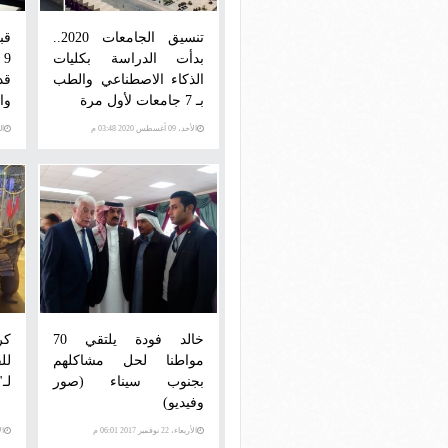
تنسيق الجامعات 2020..
قبل
بدأت الدراسة بكليات
9
الذكاء الاصطناعي والطب
قد
بـ 7 جامعات لأول مرة
وا
الأحد، 09 أغسطس 2020 03:48 م
الخمي
خالد فودة يلتقي 70
كر
مواطنا لحل مشاكلهم
لل
بجنوب سيناء (صور
لـ"
وفيديو)
الأربعاء، 22 نوفمبر 2017 06:01 م
الأرب