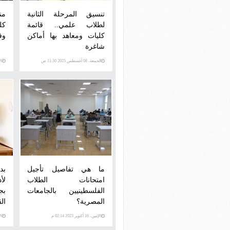
تنسيق المرحلة الثانية
من
لطلاب علمي.. قائمة
كل
كليات ومعاهد بها أماكن
وفر
شاغرة
الجمعة، 08 أغسطس 2025 11:30 ص
الأحد،
ما هي تفاصيل تأجيل
بد
امتحانات الطلاب
لأ
الفلسطينيين بالجامعات
بج
المصرية؟
الق
الإثنين، 16 أكتوبر 2023 02:14 م
الأرب