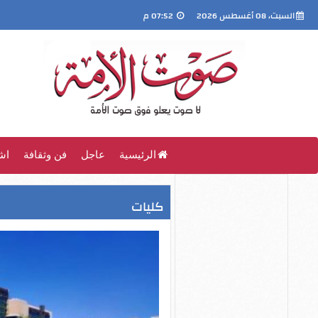
السبت، 08 أغسطس 2026
07:52 م
الرئيسية
عاجل
فن وثقافة
اش
كليات