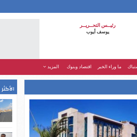
رئيــس التحــريــر
يوسف أيوب
تباك
ما وراء الخبر
اقتصاد وبنوك
المزيد
الأكثر 