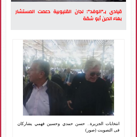
قيادي بـ"الوفد": لجان القليوبية دعمت المستشار
بهاء الدين أبو شقة
انتخابات الجزيرة.. حسن حمدي وحسين فهمي يشاركان
فى التصويت (صور)