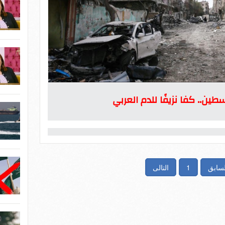
ين.. كفا نزيفًا للدم العربي
لسابق
1
التالى