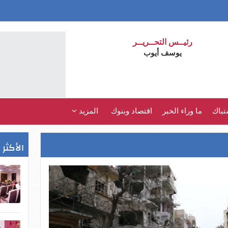
رئيــس التحــريــر
يوسف أيوب
تباك
ما وراء الخبر
اقتصاد وبنوك
المزيد
الأكثر 