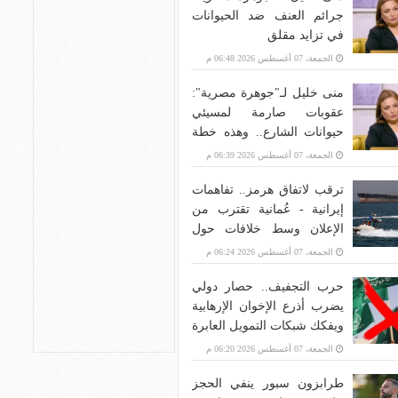
جرائم العنف ضد الحيوانات
في تزايد مقلق
الجمعة، 07 أغسطس 2026 06:48 م
منى خليل لـ"جوهرة مصرية":
عقوبات صارمة لمسيئي
حيوانات الشارع.. وهذه خطة
الدولة
الجمعة، 07 أغسطس 2026 06:39 م
ترقب لاتفاق هرمز.. تفاهمات
إيرانية - عُمانية تقترب من
الإعلان وسط خلافات حول
الرسوم ودور الحرس الثوري
الجمعة، 07 أغسطس 2026 06:24 م
حرب التجفيف.. حصار دولي
يضرب أذرع الإخوان الإرهابية
ويفكك شبكات التمويل العابرة
للقارات
الجمعة، 07 أغسطس 2026 06:20 م
طرابزون سبور ينفي الحجز