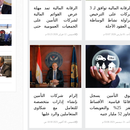
▪︎الرقابة المالية توافق لـ 3
الرقابة المالية تمد مهلة
كات على الترخيص
عرض القوائم المالية
زاولة نشاط الوساطة
لشركات التأمين على
 العقود الآجلة
الجمعيات العمومية حتى
30 أبريل
 01 مارس 2026 03:07 م
الخميس، 12 فبراير 2026 03:23 م
ق التأمين يسجل
إلزام شركات التأمين
قامًا قياسية: الأقساط
بإنشاء إدارات متخصصة
تقفز 25% والتعويضات
للتعامل مع شكاوى
 52 مليار جنيه
المتعاملين والرد عليها
 21 ديسمبر 2025 03:06 م
الخميس، 30 أكتوبر 2025 10:59 ص