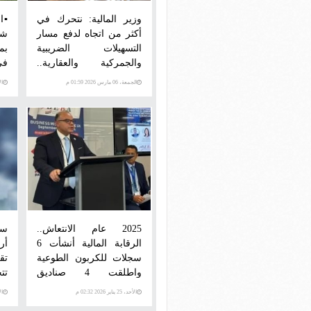
وزير المالية: نتحرك في
أكثر من اتجاه لدفع مسار
شر
التسهيلات الضريبية
بم
والجمركية والعقارية..
في
و"موبايل أبلكيشن"
الجمعة، 06 مارس 2026 01:59 م
الأحد،
للضرائب العقارية
2025 عام الانتعاش..
سو
الرقابة المالية أنشأت 6
أر
سجلات للكربون الطوعية
واطلقت 4 صناديق
تتجاوز
للاستثمار في الذهب
الأحد، 25 يناير 2026 02:32 م
الأحد،