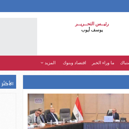
رئيــس التحــريــر
يوسف أيوب
تباك
ما وراء الخبر
اقتصاد وبنوك
المزيد
الأكثر 