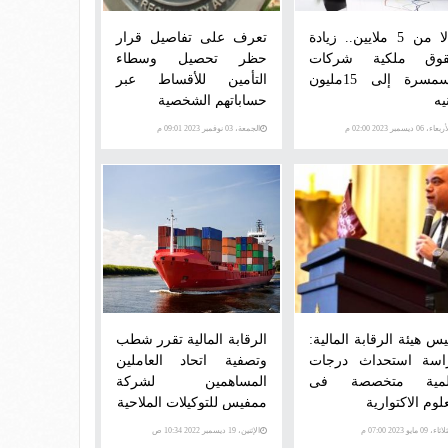
بدلا من 5 ملايين.. زيادة
تعرف على تفاصيل قرار
وق ملكية شركات
حظر تحصيل وسطاء
السمسرة إلى 15مليون
التأمين للأقساط عبر
يه
حساباتهم الشخصية
عاء، 06 ديسمبر 2023 02:00 م
الجمعة، 03 نوفمبر 2023 09:01 م
يس هيئة الرقابة المالية:
الرقابة المالية تقرر شطب
اسة استحداث درجات
وتصفية اتحاد العاملين
مية متخصصة فى
المساهمين لشركة
لوم الاكتوارية
ممفيس للتوكيلات الملاحية
اء، 09 مايو 2023 07:00 م
الإثنين، 19 ديسمبر 2022 10:34 ص