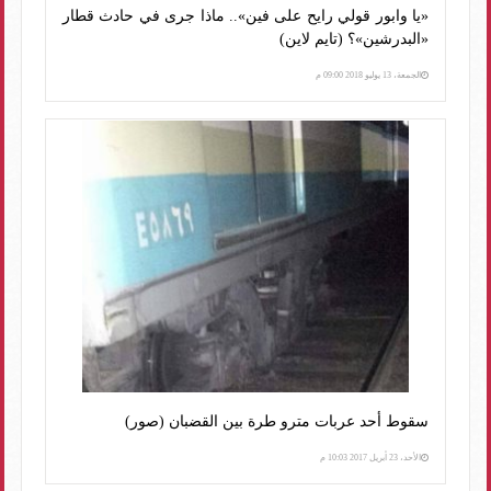
«يا وابور قولي رايح على فين».. ماذا جرى في حادث قطار
«البدرشين»؟ (تايم لاين)
الجمعة، 13 يوليو 2018 09:00 م
سقوط أحد عربات مترو طرة بين القضبان (صور)
الأحد، 23 أبريل 2017 10:03 م