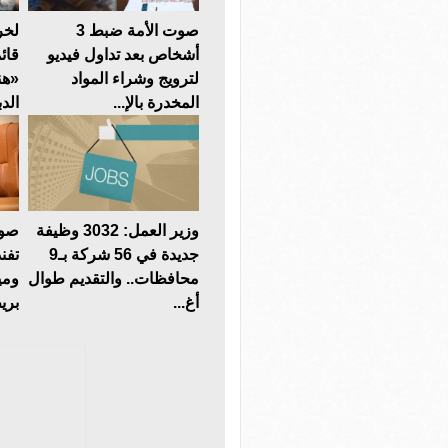
صوت الأمة ضبط 3
لخر
أشخاص بعد تداول فيديو
قائ
لترويج وشراء المواد
«هن
المخدرة بالإ...
الدب
وزير العمل: 3032 وظيفة
صوت
جديدة في 56 شركة بـ9
تفن
محافظات.. والتقديم طوال
ومي
أغ...
بريط