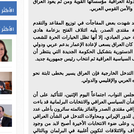
للدولة العراقية مؤسساتها القوية ومن ثم يعود العراق
الأكثر 
 والأمن القومي العربي.
ة قد شهدت بعض المفاجآت في توزيع المقاعد والتقدم
الأكثر 
 مقتدى الصدر، يليه ائتلاف الفتح بزعامة هادي
 حيدر العبادي، إلا أنها تظل الخيارات الحرة للشعب
ا كان العراق يسعى لإعادة الإعمار بدعم عربي ودولي
لدستورية بتشكيل الحكومة الجديدة التي ينتظر أن
 السياسية العراقية ثم انتخاب رئيس جمهورية جديد.
لتدخل الخارجية فإن العراق يسير بخطى ثابتة نحو
ه العربي والإقليمي والدولي.
س النواب، اجتماعاً اليوم الإثنين، للتأكيد على أن
شأن السياسي العراقي والانتخابات البرلمانية قد باءت
اقي مقتدى الصدر والفائز بقائمته سائرون بأعلى عدد
للدور الإيراني ومحاولات التدخل في الشأن العراقي
 وعلى ضوء الانتخابات الأخيرة أصبح لابد من وجود
 والائتلافات لتكوين أغلبية في البرلمان وبالتالي