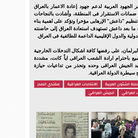
الجهود العربية لدعم جهود إعادة الاعمار بالعراق
 ضمانات الاستقرار فى المنطقة، وأشادت بالنجاحات
تنظيم "داعش" الإرهابى مؤخرا وتؤكد على اهمية بناء
 ما بعد داعش تستهدف استعادة العراق إلى حاضنته
ولية والدول الإقليمية الداعمة للطائفية فى العراق.
البرلمان، على رفضها كافة اشكال التدخلات الخارجية
ع باحترام ارادة الشعب العراقى اياً كانت، مشددة
د الجيش العراقى وحده وتحذر من تداعيات حيازة
 سيطرة الدولة العراقية.
لجنة الشئون العربية
الانتخابات العراقية
مقتدي الصدر
العراقي
الجيش العراقي