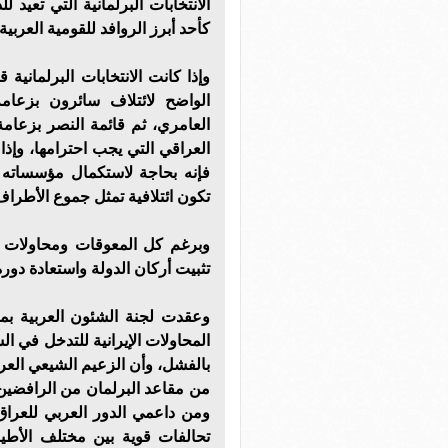
الانتخابات البرلمانية التي تعيد 
كأحد أبرز الروافد للقومية العربية
وإذا كانت الانتخابات البرلماني
الواضح لائتلاف سائرون بزعامة
العامري، ثم قائمة النصر بزعامة
العراقي التي يجب احترامها، وإذ
فإنه بحاجة لاستكمال مؤسساته ا
تكون ائتلافية تمثل جموع الأطراف
وبرغم كل المعوقات ومحاولات ا
تثبيت أركان الدولة واستعادة دور
وعقدت لجنة الشئون العربية بمجل
المحاولات الإيرانية للتدخل في ال
بالفشل، وأن الزعيم الشيعي العر
من مقاعد البرلمان من الرافضين 
ومن داعمي الدور العربي للعراق،
تحالفات قوية بين مختلف الأطياف