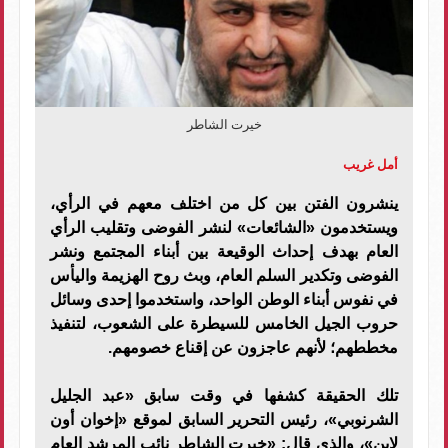
خيرت الشاطر
أمل غريب
ينشرون الفتن بين كل من اختلف معهم في الرأي،
ويستخدمون «الشائعات» لنشر الفوضى وتقليب الرأي
العام بهدف إحداث الوقيعة بين أبناء المجتمع ونشر
الفوضى وتكدير السلم العام، وبث روح الهزيمة واليأس
في نفوس أبناء الوطن الواحد، واستخدموا إحدى وسائل
حروب الجيل الخامس للسيطرة على الشعوب، لتنفيذ
مخططهم؛ لأنهم عاجزون عن إقناع خصومهم.
تلك الحقيقة كشفها في وقت سابق «عبد الجليل
الشرنوبي»، رئيس التحرير السابق لموقع «إخوان أون
لاين»، والذي قال: «خيرت الشاطر نائب المرشد العام