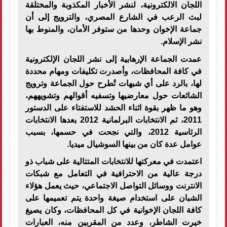
اللجان الالكترونية، لنشر الأخبار المكذوبة والمختلقة
لبث الرعب في الشارع المصري، والترويج إلى أن
جماعة الإخوان وحدها من ستوفر الأمان، والمنوط بها
نشر الإسلام.
عمدت الجماعة الإرهابية إلى نشر اللجان الإلكترونية
في كافة المحافظات، وأصدرت تكليفات ومهام محددة
لها، بالرد على أي شبهات تُطرح حول الجماعة وترويج
الشائعات حول معارضيها وتسفيه أقوالهم وتشويههم،
وهو ما ظهر بقوة اثناء الحشد للاستفتاء على الدستور
2011، ثم الانتخابات البرلمانية 2012 بعدها الانتخابات
الرئاسية 2012، والتي نجحت في حسمها، بسبب
عوامل عدة كان من بينها السوشيال ميديا.
اعتمدت في معركتها للانتخابات المتتالية على شباب ذو
درجة عالية من الاحترافية في التعامل مع شبكات
الانترنت ووسائل التواصل الاجتماعي، حيث يعمل هؤلاء
الشبان على استخدام صيغة واحدة يتم تعميمها على
كافة اللجان الإخوانية في كل المحافظات، وكان يصيغ
خيرت الشاطر، وعدد من المقربين منه، العبارات