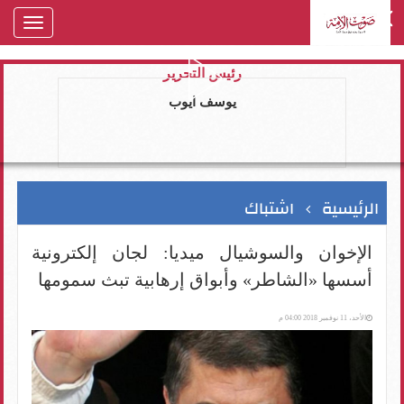
oggle
gation
رئيس التحرير
يوسف ايوب
الرئيسية
اشتباك
الإخوان والسوشيال ميديا: لجان إلكترونية
أسسها «الشاطر» وأبواق إرهابية تبث سمومها
الأحد، 11 نوفمبر 2018 04:00 م