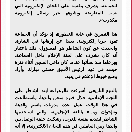
للجماعة، يشرف بنفسه على اللجان الإلكترونية التي
تسب المعارضة وتشوهها عبر رسائل إلكترونية
مكذوب».
هذا التصريح في غاية الخطورة، إذ يؤكد أن الجماعة
تقود حربا إلكترونية، بعيدا عن إرهابها في الشارة،
والحديث عن كون الشاطر هو المسؤول، ذلك باعتبار
أنه كان يشرف على لجنة الإعلام داخل الجماعة،
ويرعاها منذ نشأتها عندما كان داخل السجن أثناء فترة
حبسه في عهد الرئيس الأسبق حسني مبارك، وأراد
وضع خيوط الإعلام في يديه.
بالتتبع التاريخي، أشرفت «الزهراء» ابنة الشاطر على
اللجنة الإعلامية خلال فترة سجن والدها، واستطاعت
في هذا الوقت عمل عدة مدونات باسم والدها،
و«إخوان ويب» باللغة الإنجليزية، والتي استخدمها
الشاطر لتقديم نفسه للغرب، وشكلت حلقة الوصل بين
والدها وبين العاملين في هذه اللجان الالكترونية، إلا أنه