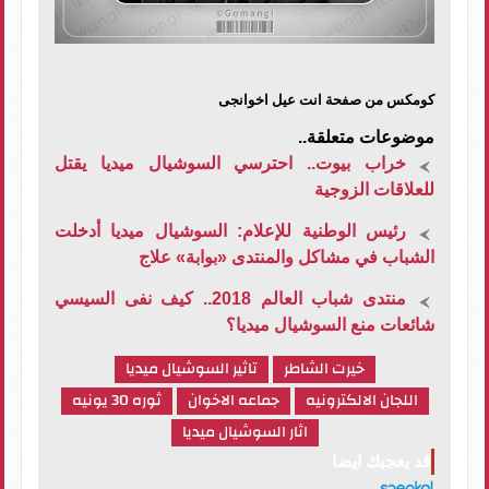
كومكس من صفحة انت عيل اخوانجى
موضوعات متعلقة..
خراب بيوت.. احترسي السوشيال ميديا يقتل
للعلاقات الزوجية
رئيس الوطنية للإعلام: السوشيال ميديا أدخلت
الشباب في مشاكل والمنتدى «بوابة» علاج
منتدى شباب العالم 2018.. كيف نفى السيسي
شائعات منع السوشيال ميديا؟
خيرت الشاطر
تاثير السوشيال ميديا
اللجان الالكترونيه
جماعه الاخوان
ثوره 30 يونيه
اثار السوشيال ميديا
قد يعجبك ايضا