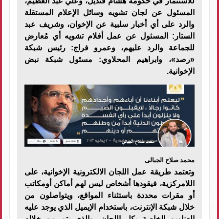
للاستثمار في حكومة هشام قنديل، وعلي عبد العظيم،
المسئول عن لجان تشويه وسائل الإعلام المستقلة
والرد على أي أخبار سلبية عن الإخوان، وشريف عبد
الستار: المسئول عن عمل أفلام تشويه أي مُعارض
للجماعة والرد عليهم، وعمرو فراج: رئيس شبكة
«رصد»، وابراهيم المحلاوي: مسئول شبكة نبض
الإخوانية.
محمد صلاح الجبالى
وتعتمد طريقة عمل اللجان الالكترونية الإخوانية، على
اللامركزية، فيقودها أشخاص ليس لهم أماكن أومكاتب
أو مقرات محددة باستثناء المواقع، ويتواصلون من
خلال شبكة الإنترنت، باستخدام الإيميل الذي يوجد عليه
العناوين الخاصة بكل اللجان، والذي يتم من خلاله