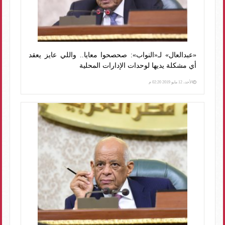
«عبدالعال» لـ«النواب»: صحصحوا معايا.. واللي عايز يعقد
أي مشكلة يديها لوحدات الإدارات المحلية
الأحد، 12 مايو 2019 02:20 م