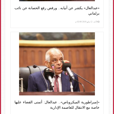
«عبدالعال» يكشر عن أنيابه.. ورفض رفع الحصانة عن نائب
برلماني
الأحد، 12 مايو 2019 02:00 م
«إمبراطورية الميكروباص».. عبدالعال: أتمنى القضاء عليها
خاصة مع الانتقال للعاصمة الإدارية