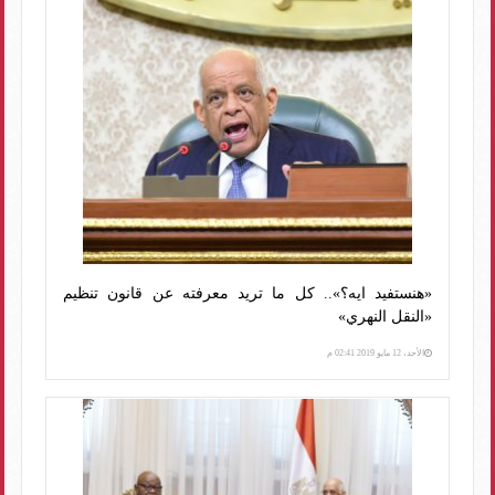
«هنستفيد ايه؟».. كل ما تريد معرفته عن قانون تنظيم
«النقل النهري»
الأحد، 12 مايو 2019 02:41 م