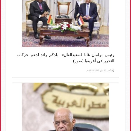
رئيس برلمان غانا لـ«عبدالعال»: بلدكم رائد لدعم حركات
التحرر في أفريقيا (صور)
الأحد، 12 مايو 2019 02:21 م