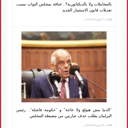
بالمجاملات ولا بالديكتاتورية؟.. خناقة بمجلس النواب بسبب
تعديلات قانون الاستثمار الجديد
الأحد، 07 يوليو 2019 07:00 م
"الدنيا مش هتولع ولا حاجة" و "حكومة فاشلة".. رئيس
البرلمان يطلب حذف عبارتين من مضبطة المجلس
الأحد، 09 يونيو 2019 04:48 م