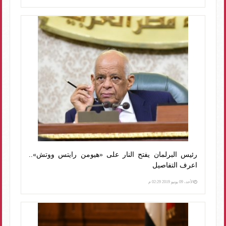
رئيس البرلمان يفتح النار على «هيومن رايتس ووتش»..
اعرف التفاصيل
الأحد، 09 يونيو 2019 02:29 م