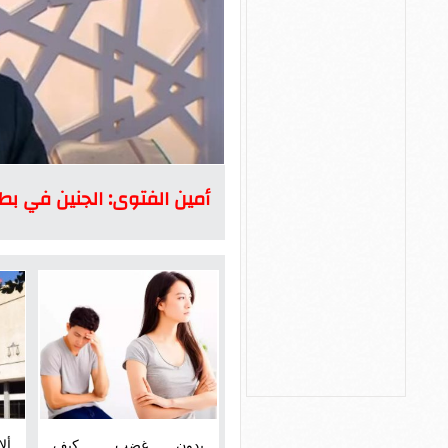
أمين الفتوى: الجنين في بط
بدون غضب.. كيف
أل