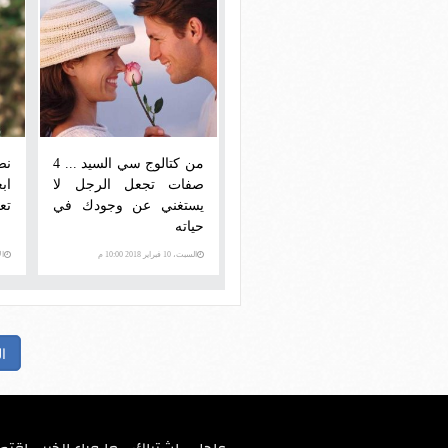
من كتالوج سي السيد ... 4
نص
صفات تجعل الرجل لا
يستغني عن وجودك في
تع
حياته
السبت، 10 فبراير 2018 10:00 م
الإثني
ا