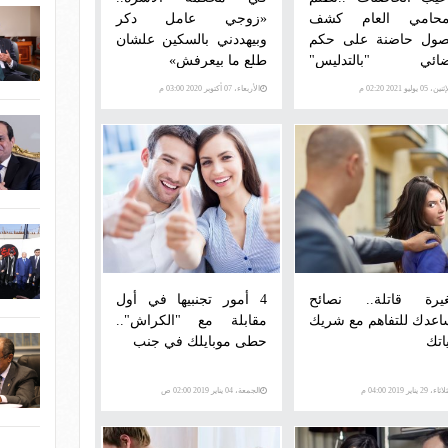
محامي العام كشف
«زوجي عامل دكر
ول حاضنة على حكم
وبيهددني بالسكين علشان
ائي "بالتدليس"
طلع ما بيعرفش»
تمكين من الشقة رغم
ن، 05 يوليو 2021 02:20 م
الأربعاء، 07 أكتوبر 2020 03:00 م
د الزوج بحكم قضائي
غيرة قاتلة.. نصائح
4 أمور تجنبيها في أول
اعدك للتفاهم مع شريك
مقابلة مع "الكراش"..
اتك
حطى موبايلك في جنب
اء، 29 يناير 2019 04:00 م
الجمعة، 04 يناير 2019 02:00 ص