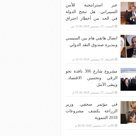
عبر استراتيجية للأمن
السيبراني.. هل تنجح الدولة
في الحد من أخطار اختراق
بنية الاتصالات؟
السبت، 22 ديسمبر 2018 12:00 ص
اتصال هاتفي هام بين السيسي
ومديرة صندوق النقد الدولي
الجمعة، 21 ديسمبر 2018 10:19 م
مشروع شارع 306 نافذة نحو
الرقي وتحسين الاقتصاد..
ويبقى الأمل
السبت، 22 ديسمبر 2018 01:00 م
في مؤتمر صحفي.. وزير
الزراعة يكشف مشروعات
2018 التنموية
الأحد، 23 ديسمبر 2018 06:00 م