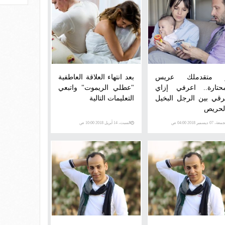
 متقدملك عريس
بعد انتهاء العلاقة العاطفية
حتارة.. اعرفي إزاي
"عطلي الريموت" واتبعي
رقي بين الرجل البخيل
التعليمات التالية
لحريص
ة، 07 ديسمبر 2018 04:00 ص
السبت، 14 أبريل 2018 10:00 ص