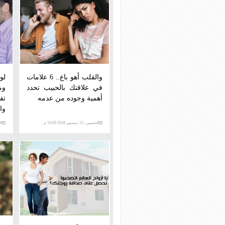
والقلب أهو باع.. 6 علامات
لو
في علاقتك بالحبيب تحدد
وم
أهمية وجوده من عدمه
تف
وا
الخميس، 13 ديسمبر 2018 10:00 م
الجمع