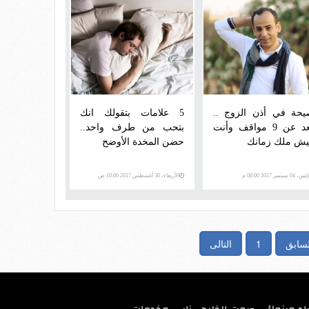
يحة في أذن الزوج ..
5 علامات بتقولك انك
ابعد عن 9 مواقف وأنت
بتحب من طرف واحد..
يش ملك زمانك
حضن المخدة الأوضح
ن، 04 سبتمبر 2017 08:00 م
الأربعاء، 30 أغسطس 2017 10:00 ص
لسابق
1
التالى