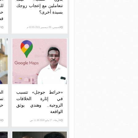
تتعاملين مع إعجاب زوجك
لل
بسيدة أخرى؟
حص
قض
لل
الخميس، 09 ديسمبر 2021 02:05 م
الإثني
طر
«خرائط جوجل» تتسبب
ال
في إثارة الخلافات
تس
الزوجية.. وهندي يوثق
حي
الواقعة
الأربعاء، 27 مايو 2020 11:30 ص
الثلاث