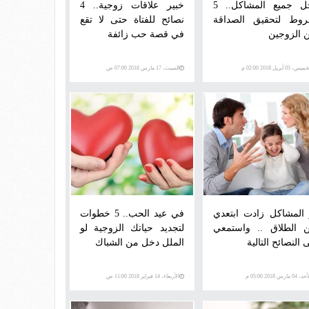
لحل جميع المشاكل.. 5
خبير علاقات زوجية.. 4
وط لتحقيق الصداقة
نصائح للفتاة حتى لا تقع
ن الزوجين
في قصة حب زائفة
س، 05 أبريل 2018 02:00 م
السبت، 17 مارس 2018 07:00 ص
 المشاكل زادت ابتعدي
في عيد الحب.. 5 خطوات
 الطلاق .. واستمعي
لتجديد حياتك الزوجية لو
 النصائح التالية
الملل دخل من الشباك
 04 مارس 2018 05:00 م
الأربعاء، 14 فبراير 2018 11:00 ص