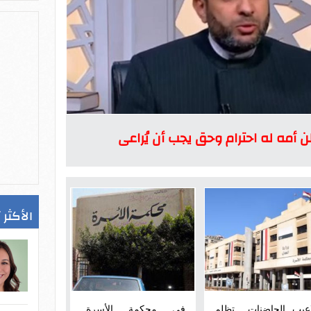
ن أمه له احترام وحق يجب أن يُراعى
الأكثر 
اعيب الحاضنات ..تظلم
في محكمة الأسرة..