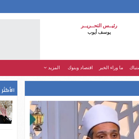
رئيــس التحــريــر
يوسف أيوب
تباك
ما وراء الخبر
اقتصاد وبنوك
المزيد
الأكثر 