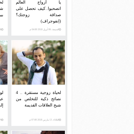
يا أزواج العالم
اتصحبوا..كيف تحصل على
شر
صداقة زوجتك؟
بي
(إنفوجراف)
الجمعة، 06 أبريل 2018 04:00 م
الخمي
لحياة زوجية مستقرة .. 4
لو
نصائح ذكية للتخلص من
عن
شبح العلاقات القديمة
إلى
الثلاثاء، 13 مارس 2018 07:00 م
الأحد،