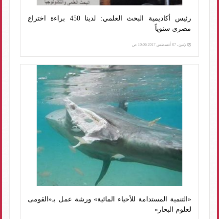
رئيس أكاديمية البحث العلمي: لدينا 450 براءة اختراع
مصري سنوياً
الإثنين، 07 أغسطس 2017 10:06 ص
«التنمية المستدامة للأحياء المائية» ورشة عمل بـ«القومى
لعلوم البحار»