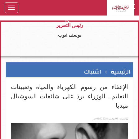
oggle
gation
رئيس التحرير
يوسف ايوب
الرئيسية
اشتباك
الإعفاء من رسوم الكهرباء والمياه وتعيينات
التعليم.. الوزراء يرد على شائعات السوشيال
ميديا
السبت، 03 نوفمبر 2018 02:00 ص