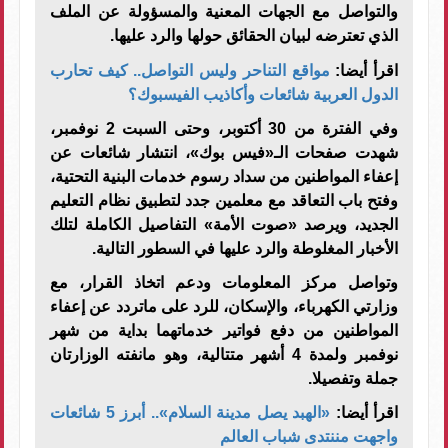
والتواصل مع الجهات المعنية والمسؤولة عن الملف
الذي تعترضه لبيان الحقائق حولها والرد عليها.
اقرأ أيضا:
مواقع التناحر وليس التواصل.. كيف تحارب
الدول العربية شائعات وأكاذيب الفيسبوك؟
وفي الفترة من 30 أكتوبر، وحتى السبت 2 نوفمبر،
شهدت صفحات الـ«فيس بوك»، انتشار شائعات عن
إعفاء المواطنين من سداد رسوم خدمات البنية التحتية،
وفتح باب التعاقد مع معلمين جدد لتطبيق نظام التعليم
الجديد، ويرصد «صوت الأمة» التفاصيل الكاملة لتلك
الأخبار المغلوطة والرد عليها في السطور التالية.
وتواصل مركز المعلومات ودعم اتخاذ القرار، مع
وزارتي الكهرباء، والإسكان، للرد على ماتردد عن إعفاء
المواطنين من دفع فواتير خدماتهما بداية من شهر
نوفمبر ولمدة 4 أشهر متتالية، وهو مانفته الوزارتان
جملة وتفصيلا.
اقرأ أيضا:
«الهبد يصل مدينة السلام».. أبرز 5 شائعات
واجهت مننتدى شباب العالم