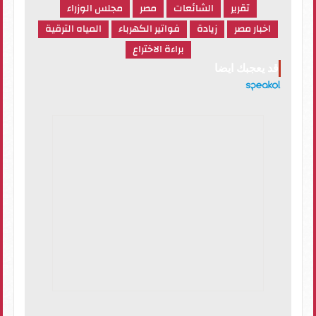
تقرير
الشائعات
مصر
مجلس الوزراء
اخبار مصر
زيادة
فواتير الكهرباء
المياه الترقية
براءة الاختراع
قد يعجبك ايضا