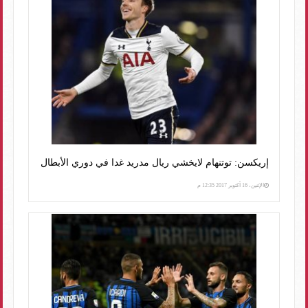
إريكسن: توتنهام لايخشي ريال مدريد غدا في دوري الأبطال
الإثنين، 16 أكتوبر 2017 12:35 م