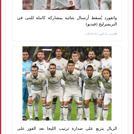
واتفورد يُسقط أرسنال بثنائية بمشاركة كاملة للننى فى
البريميرليج (فيديو)
السبت، 14 أكتوبر 2017 08:48 م
الريال يتربع على صدارة ترتيب الليجا بعد الفوز على