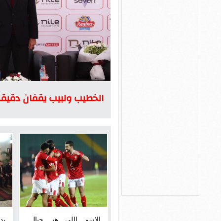
الخطيب ولبيب يقفان دقيقة
الاسم اللي هز جبال..
بد