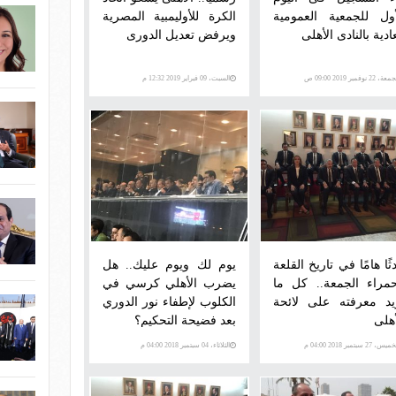
أول للجمعية العمومية
الكرة للأوليمبية المصرية
ادية بالنادى الأهلى
ويرفض تعديل الدورى
ة، 22 نوفمبر 2019 09:00 ص
السبت، 09 فبراير 2019 12:32 م
ًا هامًا في تاريخ القلعة
يوم لك ويوم عليك.. هل
حمراء الجمعة.. كل ما
يضرب الأهلي كرسي في
يد معرفته على لائحة
الكلوب لإطفاء نور الدوري
أهلى
بعد فضيحة التحكيم؟
س، 27 سبتمبر 2018 04:00 م
الثلاثاء، 04 سبتمبر 2018 04:00 م