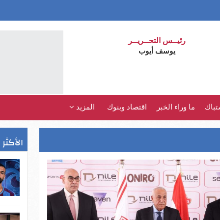
رئيــس التحــريــر
يوسف أيوب
تباك
ما وراء الخبر
اقتصاد وبنوك
المزيد
الأكثر 