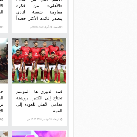
«الأهلي» من فكرة
ال
مقاومة شعبية لنادي
الع
يتصدر قائمة الأكثر حصداً
للبطولات بالعالم
الجمعة، 24 أبريل 2020 03:00 م
الجمع
قمة الدوري هذا الموسم
حدث
تحتاج إلى الكثير.. روشتة
ال
قدامى الأهلي للعودة إلى
تر
القمة
ال
الأربعاء، 28 نوفمبر 2018 10:00 ص
الخمي