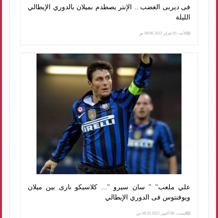
فى ديربى الغضب .. الإنتر يصطدم بميلان بالدوري الإيطالي
الليلة
الأحد، 05 فبراير 2023 09:06 ص
علي ملعب" " سان سيرو "... كلاسيكو نارى بين ميلان
ويوفنتوس فى الدوري الإيطالي
السبت، 08 أكتوبر 2022 09:20 ص