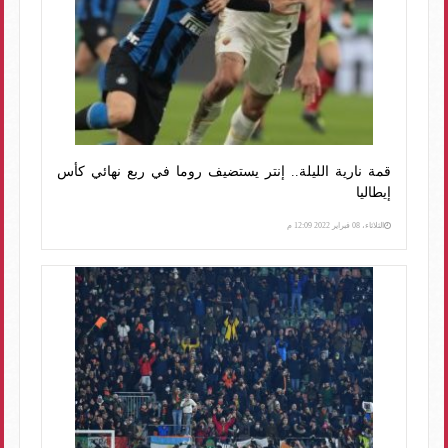
قمة نارية الليلة.. إنتر يستضيف روما في ربع نهائي كأس
إيطاليا
الثلاثاء، 08 فبراير 2022 12:09 م