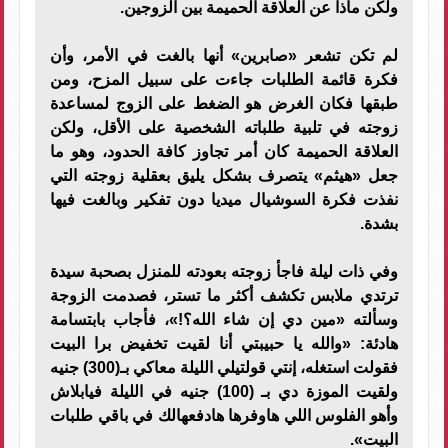
ولكن ماذا عن العلاقة الحميمة بين الزوجين.
لم تكن تشعر «صابرين» أنها بالغت في الأمر، وأن
فكرة قائمة الطلبات جاءت على سبيل المزح، ومن
طبقها فكان الغرض هو الضغط على الزوج لمساعدة
زوجته في تلبية طلباته الشخصية على الأقل، ولكن
العلاقة الحميمة كان أمر تجاوز كافة الحدود، وهو ما
جعل «هيثم» يتصرف بشكل يليق بعقلية زوجته التي
نفذت فكرة السوشيال ميديا دون تفكير وبالغت فيها
بشدة.
وفي ذات ليلة فاجأ زوجته بعودته للمنزل بصحبة سيدة
ترتدي ملابس تكشف أكثر ما تستر، فصدمت الزوجة
وسألته «مين دي إن شاء الله؟!»، فأجاب بابتسامة
هادئة: «والله يا حبيبتي أنا لقيت تخفيض برا البيت
فقولت استغله، إنتي قولتيلي الليلة معاكي بـ(300) جنيه
ولقيت الموزة دي بـ (100) جنيه في الليلة فيابلاش
وأهو الفلوس اللي هاوفرها هادفعهالك في باقي طلبات
البيت».