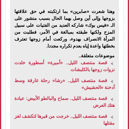
وهنا شعرت «صابرين» بما ارتكبته في حق علاقتها
بزوجها وإلى أين وصل بهما الحال بسبب منشور على
الـ «فيس بوك» شاركه العديد من الفتيات على سبيل
المزح ولكنها طبقته بمبالغة في الأمر، فطلبت من
المرأة الانصراف بهدوء، وركعت أمام زوجها تعترف
بخطئها واعدة إياه بعدم تكراره مجددا.
موضوعات متعلقة..
قصة منتصف الليل.. «أميرة» أسطورة خلدت
نزوات زوجها بالكلبشات
قصة منتصف الليل.. «رشا» رحلة غارقة وسط
أدخنة «الحشيش»
قصة منتصف الليل.. سماح والبالطو الأبيض: عيادة
هتك العرض
قصة منتصف الليل.. خرجت من قبرها لتكشف لغز
مقتلها