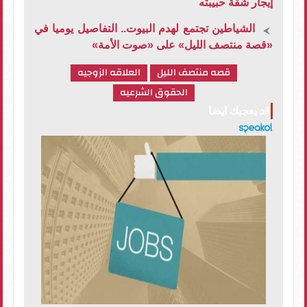
إيجار شقة حبيبته
الشياطين تجتمع لهدم البيوت.. التفاصيل يوميا في
«قصة منتصف الليل» على «صوت الأمة»
قصه منتصف الليل
العلاقه الزوجيه
الحقوق الشرعيه
قد يعجبك ايضا