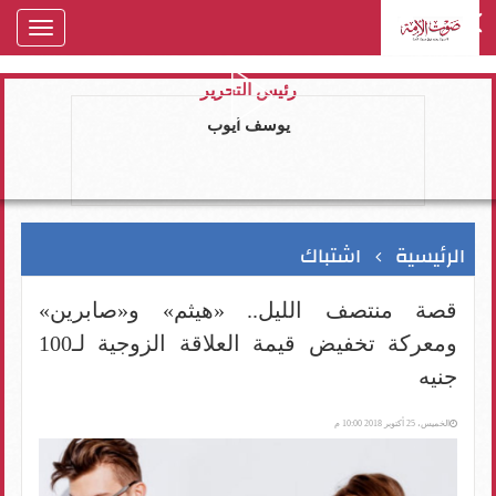
oggle
gation
رئيس التحرير
يوسف ايوب
الرئيسية
اشتباك
قصة منتصف الليل.. «هيثم» و«صابرين»
ومعركة تخفيض قيمة العلاقة الزوجية لـ100
جنيه
الخميس، 25 أكتوبر 2018 10:00 م