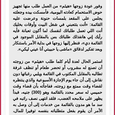
وفور عودة زوجها «هيثم» من العمل طلب منها تجهيز
حوض الاستحمام كعادته اليومية، فأمسكت بيده وجعلته
يجلس على المقعد بلمسات حنونة وعرضت عليه
القائمة: «أنت بتتعبني في شغل البيت وأوقات بخليك
أنت اللي تعمل طلباتك لنفسك لما أكون تعبانة فأيه
رأيك إني هانفذلك طلباتك بس بالمقابل الموجود في
القائمة دي»، فنظر إليها زوجها في بداية الأمر باستنكار
وبعد تفكير لدقائق «ماشى يا حبيبتي أنا عيني ليكي».
استمر الحال لعدة أيام كلما طلب «هيثم» من زوجته
أن تصنع له مشروب أو تحضر طعام أو تنظف غرفة
تطالبه بالمقابل المكتوب في القائمة ويلبي رغباتها دون
نقاش، إلى أن جاء يوم الإجازة الأسبوعية والذي ينتظره
لقضاء وقت ممتع مع زوجته، ففاجأته بأن قضاء وقت
حميمي له سعر محدد بالقائمة وهو (300) جنيه، فبدأ
يظهر على ملامحه الغضب، فلقد انتهى نصف راتبه في
سد ما هو مدون بالقائمة من خدمات إلى أن وصل به
الأمر أن يقوم بفعل متطلباته بنفسه توفيرا للمال،