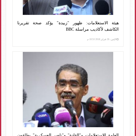
هيئة الاستعلامات: ظهور "زبيدة" يؤكد صحة تقريرنا
الكاشف لأكاذيب مراسلة BBC
الإثنين، 26 فبراير 2018 10:53 م
العامة للاستعلامات و"القادة" و"ناصر العسكرية" يطلقون