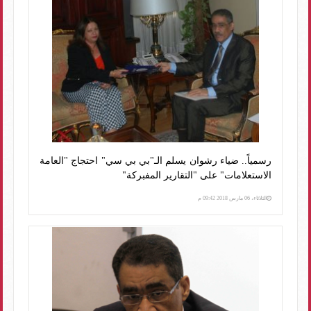
رسمياً.. ضياء رشوان يسلم الـ"بي بي سي" احتجاج "العامة
الاستعلامات" على "التقارير المفبركة"
الثلاثاء، 06 مارس 2018 09:42 م